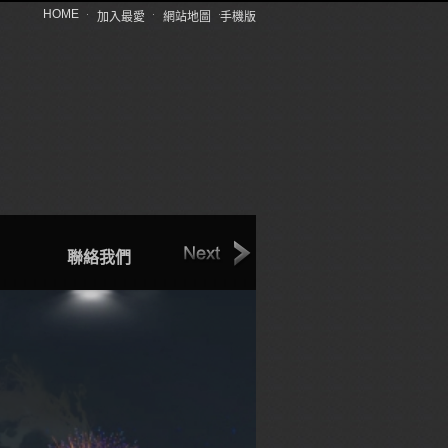
HOME
加入最愛
網站地圖
手機版
聯絡我們
回首頁
黃金俱樂部推薦
博 鬥