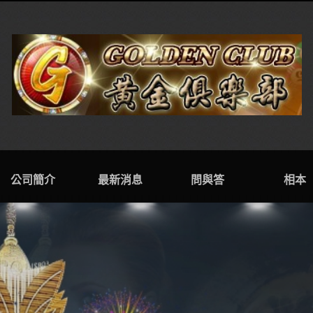
公司簡介
最新消息
問與答
相本