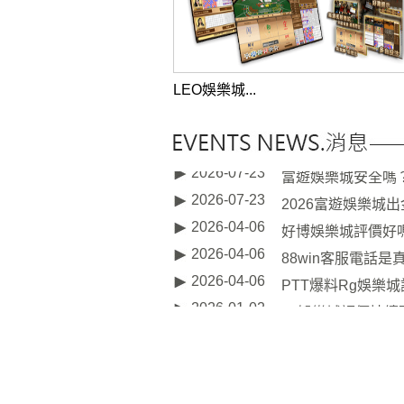
2013-07-09
撲克牌博弈遊戲
2013-07-09
撲克牌優良博弈
2013-07-09
撲克牌博弈賭局
LEO娛樂城...
2013-07-09
撲克牌線上博弈
2026-07-25
RM娛樂城評價好不
2026-07-23
富遊娛樂城安全嗎？R
2026-07-23
2026富遊娛樂城出金
2026-04-06
好博娛樂城評價好嗎
2026-04-06
88win客服電話是真
2026-04-06
PTT爆料Rg娛樂城
2026-01-02
3a娛樂城評價持續更
2026-01-02
RG富遊娛樂城出金到
2025-08-28
小心！博弈代理被抓
2024-05-31
百富娛樂城：如何在
2024-04-18