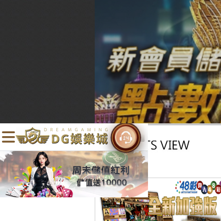
2013-07-09
撲克之星玩家推薦