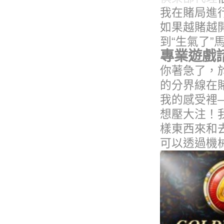
我在賭局進
如果越賭越
到“生氣了”
專業遊戲
你著急了，於
的分界線在
我的感受裡—
想壓大注！我
樣東西來和
可以透過機