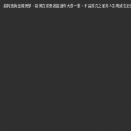
超刺激黃金俱樂部、歐博百家樂遊戲讓你大撈一筆，不論撲克之星真人對戰或世足分析