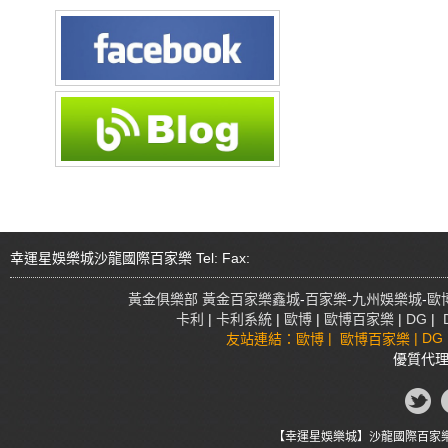
幸運星娛樂城沙龍國際百家樂 Tel: Fax:
黃金俱樂部
黃金
百家樂鑫城
-
百家樂
-
九州娛樂城
-
歐
卡利
|
卡利系統
|
歐博
|
歐博百家樂
|
DG
|
|
|
DG
友站連結：
歐博
歐博百家樂
優質代
【幸運星娛樂城】沙龍國際百家