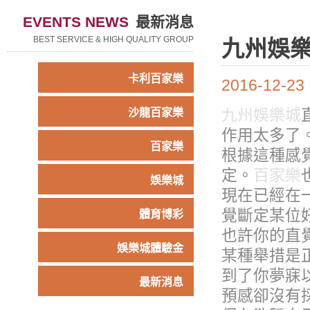
EVENTS NEWS
最新消息
BEST SERVICE & HIGH QUALITY GROUP
九州娛樂
卡利百家樂
2016-12-23
九州娛樂城
沙龍百家樂
作用太多了
百家樂
根據這種感
定。
百家樂
娛樂城
現在已經在
覺斷定某位
體育博彩
也許你的直
娛樂城體驗金
某種舉措是
到了你夢寐
最新消息
預感卻沒有