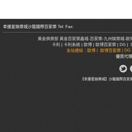
幸運星娛樂城沙龍國際百家樂 Tel: Fax:
黃金俱樂部
黃金
百家樂鑫城
-
百家樂
-
九州娛樂城
-
歐
卡利
|
卡利系統
|
歐博
|
歐博百家樂
|
DG
|
|
|
DG
友站連結：
歐博
歐博百家樂
優質代
【幸運星娛樂城】沙龍國際百家