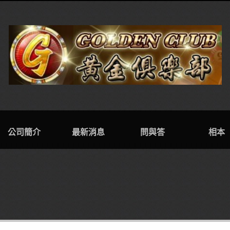
公司簡介
最新消息
問與答
相本