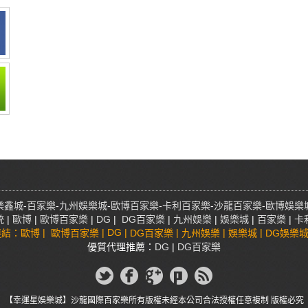
樂鑫城
-
百家樂
-
九州娛樂城
-
歐博百家樂
-
卡利百家樂
-
沙龍百家樂
-
歐博娛樂
統
|
歐博
|
歐博百家樂
|
DG
|
DG百家樂
|
九州娛樂
|
娛樂城
|
百家樂
|
卡
|
|
DG
|
|
|
|
連結：
歐博
歐博百家樂
DG百家樂
九州娛樂
娛樂城
DG娛樂
優質代理推薦：
DG
|
DG百家樂
【幸運星娛樂城】沙龍國際百家樂所有版權未經本公司合法授權任意複制 版權必究