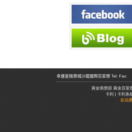
幸運星娛樂城沙龍國際百家樂 Tel: Fax:
黃金俱樂部
黃金
百家
卡利
|
卡利系
友站