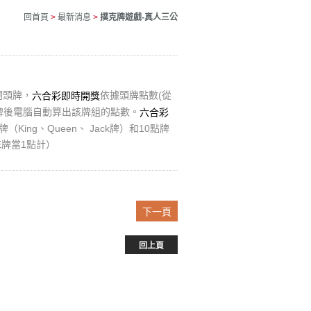
回首頁
>
最新消息
>
撲克牌遊戲-真人三公
開頭牌，
依據頭牌點數(從
六合彩即時開獎
牌後電腦自動算出該牌組的點數。
六合彩
ing、Queen、 Jack牌）和10點牌
E牌當1點計）
下一頁
回上頁