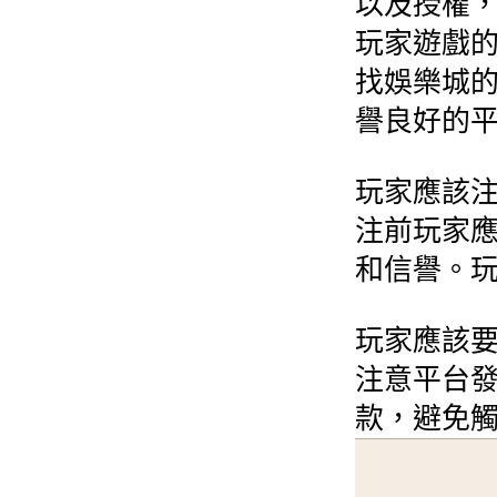
以及授權
玩家遊戲
找娛樂城
譽良好的
玩家應該
注前玩家
和信譽。
玩家應該
注意平台
款，避免