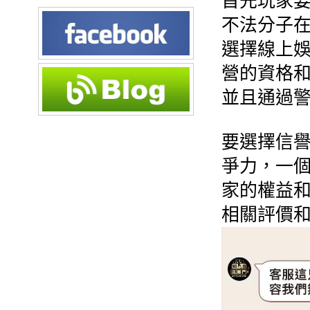
首先玩家
不法分子
選擇線上
營的資格
並且通過
要選擇信
爭力，一
家的權益
相關評價