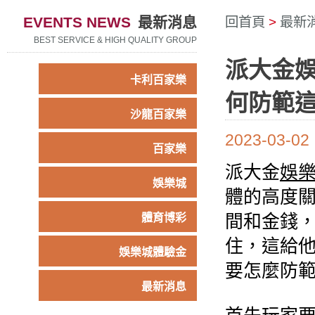
EVENTS NEWS
最新消息
回首頁
>
最新
BEST SERVICE & HIGH QUALITY GROUP
派大金
卡利百家樂
何防範
沙龍百家樂
2023-03-02
百家樂
派大金
娛
娛樂城
體的高度
體育博彩
間和金錢
住，這給
娛樂城體驗金
要怎麼防
最新消息