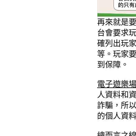
再來就是
台會要求
確列出玩
等。玩家
到保障。
電子遊樂
人資料和
詐騙，所
的個人資
總而言之