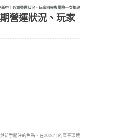
更新中｜近期營運狀況、玩家回報與風險一次整理
近期營運狀況、玩家
與新手關注的焦點。在2026年的產業環境