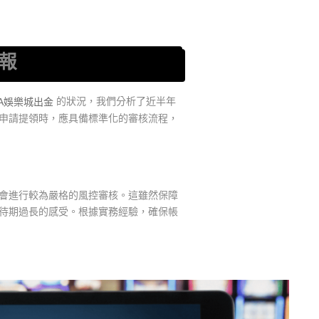
報
的狀況，我們分析了近半年
3A娛樂城出金
申請提領時，應具備標準化的審核流程，
會進行較為嚴格的風控審核。這雖然保障
待期過長的感受。根據實務經驗，確保帳