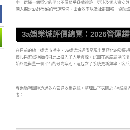
中，選擇一個穩定的平台不僅關乎遊戲體驗，更涉及個人資安與
深入探討
的營運現況、出金效率以及社群回報，協助
3A娛樂城
3a娛樂城評價總覽：2026營運
在目前的線上娛樂市場中，3a娛樂城評價呈現出兩極化的發展
優化與遊戲種類的引進上投入了大量資源，試圖在高度競爭的環
始終是衡量一個平台的最高準則，這包含了系統更新頻率、客戶
專業編輯團隊透過多方管道收集數據，整理出下表關於 3A娛樂
考：