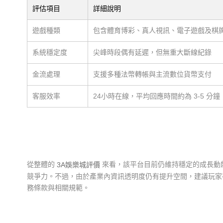
評估項目
詳細說明
遊戲種類
包含體育博彩、真人視訊、電子遊戲及棋
系統穩定度
尖峰時段偶有延遲，但無重大斷線紀錄
金流處理
支援多種法幣轉帳與主流數位貨幣支付
客服效率
24小時在線，平均回應時間約為 3-5 分鐘
從整體的
來看，該平台目前仍維持穩定的成長動
3A娛樂城評價
競爭力。不過，由於產業內資訊透明度仍有提升空間，建議玩家
務條款與相關規範。