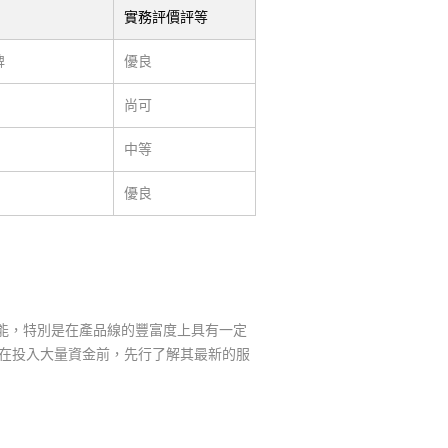
實務評價評等
牌
優良
尚可
中等
優良
能，特別是在產品線的豐富度上具有一定
在投入大量資金前，先行了解其最新的服