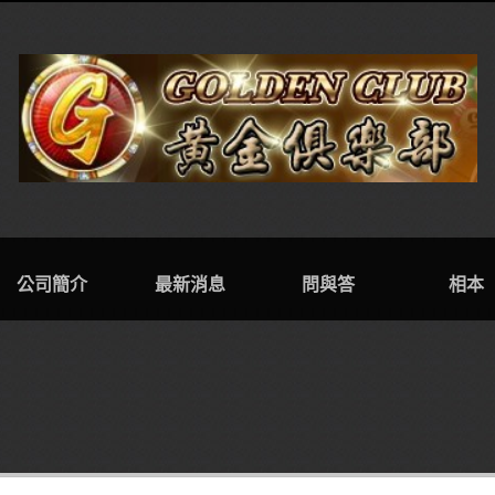
公司簡介
最新消息
問與答
相本