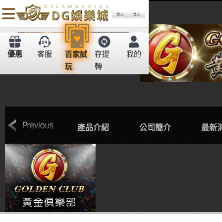
黃金俱樂部推薦
產品介紹
公司簡介
最新
博 鬥