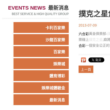
EVENTS NEWS
最新消息
撲克之星
BEST SERVICE & HIGH QUALITY GROUP
2013-07-09
卡利百家樂
黃金俱樂部-
六合彩
樂線上
撲克之星
,麻
沙龍百家樂
一個安全公正的
合彩
百家樂
娛樂城
上一頁
體育博彩
娛樂城體驗金
最新消息