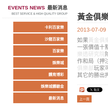
EVENTS NEWS
最新消息
BEST SERVICE & HIGH QUALITY GROUP
黃金俱
卡利百家樂
2013-07-09
如果
黃金俱
沙龍百家樂
一張價值十點
百家樂
樂透研究院
作和局（押
娛樂城
俱樂部
玩家
其它的勝出
體育博彩
娛樂城體驗金
最新消息
上一頁