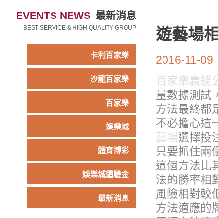
EVENTS NEWS
最新消息
BEST SERVICE & HIGH QUALITY GROUP
遊藝場
卡利百家樂
2016-11-09
百家樂贏錢
沙龍百家樂
量數據測試
百家樂
方法最終都
不必擔心這
娛樂城
藝場
選擇投
只要抓住兩
體育博彩
這個方法比
娛樂城體驗金
法的勝率相
風險相對較
最新消息
方法適應的