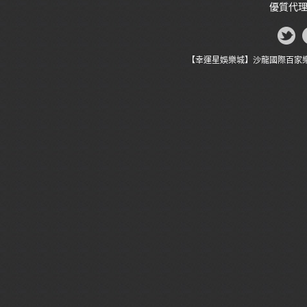
優質代
【幸運星娛樂城】沙龍國際百家