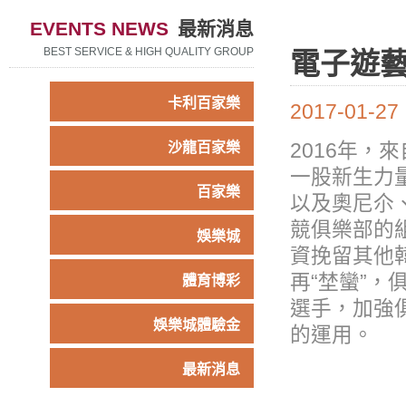
EVENTS NEWS
最新消息
BEST SERVICE & HIGH QUALITY GROUP
電子遊
卡利百家樂
2017-01-27
2016年，
沙龍百家樂
一股新生力
百家樂
以及奧尼尒
競俱樂部的
娛樂城
資挽留其他
再“埜蠻”
體育博彩
選手，加強
娛樂城體驗金
的運用。
最新消息