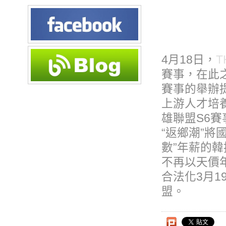
4月18日，
T
賽事，在此
賽事的舉辦
上游人才培
雄聯盟S6
“返鄉潮”將國
數”年薪的
不再以天價
合法化3月
盟。