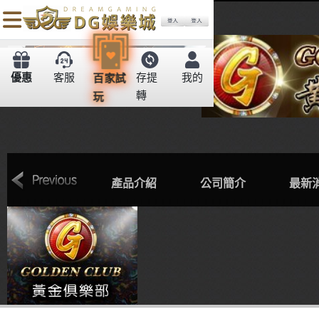
黃金俱樂部推薦
產品介紹
公司簡介
最新
博 鬥