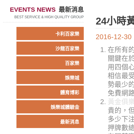
EVENTS NEWS
最新消息
BEST SERVICE & HIGH QUALITY GROUP
24小時
卡利百家樂
2016-12-30
在所有
沙龍百家樂
關鍵在
百家樂
用四個
相信最
娛樂城
勢最少的
免費網
體育博彩
黃金俱
娛樂城體驗金
貴的，
多少下注
最新消息
押牌數