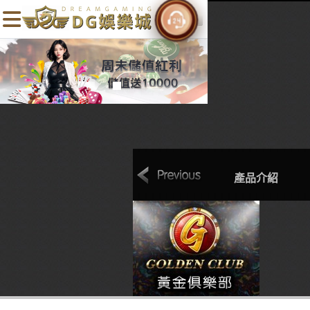
我們
回首頁
黃金俱樂部推薦
產品介紹
博 鬥