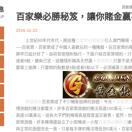
回首
息
百家樂必勝秘笈，讓你賭金贏
UP
2016-11-22
上世紀60年代年代，將這種
百家樂必勝秘笈
引入澳門賭場
──百家樂，百家樂成了中國人喜歡玩的一種賭戲。玩百家樂的
牌早已設計好了，由荷官按規則執行，下面介紹百家樂規則。只
或者9點，勝負已定，這種情形稱爲天然贏。
樂透研究
只要不是
要第三張牌：只要閑的點數是5點或者5點以下，必須補第三張
樂透研究
百家樂成了不少賭客追捧的游戲。今天，
百家樂
博游戲的賭注都要大。許多百家樂游戲的賭注高達100美元。
高達10萬美元。這些大亨們對賭場真是既垂涎又敬畏。當然，
家樂游戲。許多賭場還設立了小型賭桌。小型
百家樂必勝秘笈
通
與正常的游戲完全一致，只是每手牌的賭注降低到5美元。百家