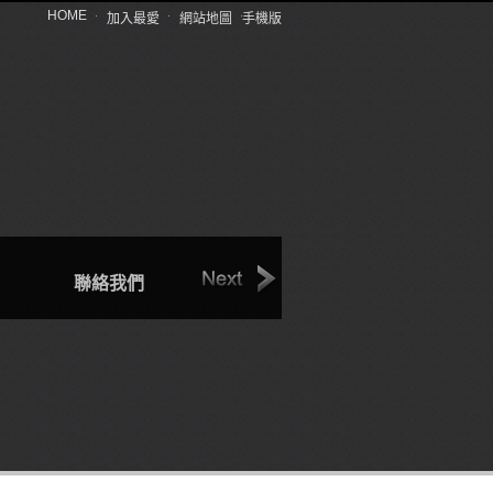
HOME
加入最愛
網站地圖
手機版
聯絡我們
回首頁
黃金俱樂部推薦
博 鬥