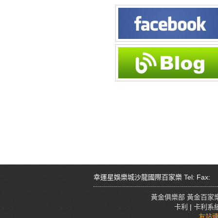
幸運星娛樂城沙龍國際百家樂 Tel: Fax:
黃金俱樂部
黃金
百家
卡利
|
卡利系
友站