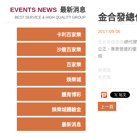
EVENTS NEWS
最新消息
金合發總
BEST SERVICE & HIGH QUALITY GROUP
2017-09-06
卡利百家樂
金合發娛樂城
總代理
公正、專業營運的優
沙龍百家樂
規
百家樂
娛樂城
老虎機
娛樂城
體育博彩
上一頁
娛樂城體驗金
最新消息