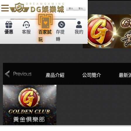
黃金俱樂部推薦
產品介紹
公司簡介
最新
博 鬥