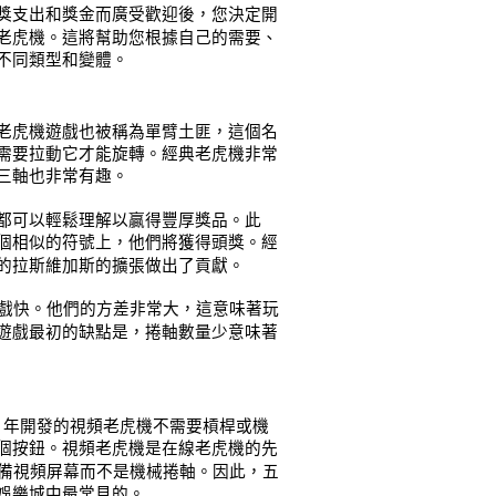
獎支出和獎金而廣受歡迎後，您決定開
老虎機。這將幫助您根據自己的需要、
不同類型和變體。
老虎機遊戲也被稱為單臂土匪，這個名
需要拉動它才能旋轉。經典老虎機非常
三軸也非常有趣。
都可以輕鬆理解以贏得豐厚獎品。此
個相似的符號上，他們將獲得頭獎。經
的拉斯維加斯的擴張做出了貢獻。
戲快。他們的方差非常大，這意味著玩
遊戲最初的缺點是，捲軸數量少意味著
70 年開發的視頻老虎機不需要槓桿或機
個按鈕。視頻老虎機是在線老虎機的先
備視頻屏幕而不是機械捲軸。因此，五
娛樂城
中最常見的。