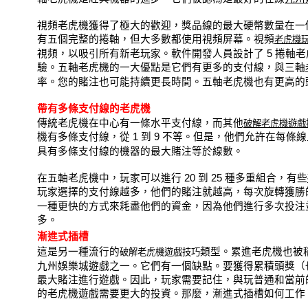
視頻老虎機獲得了極大的歡迎，獎品線的最大硬幣數量在一
有五個完整的捲軸，但大多數都使用視頻屏幕。視頻
老虎機
視頻，以吸引所有新老玩家。軟件開發人員設計了 5 捲軸
驗。五軸老虎機的一大優點是它們有更多的支付線，與三軸
率。您的賭注也可能持續更長時間。五軸老虎機也有更高的
帶有多條支付線的老虎機
傳統老虎機在中心有一條水平支付線，而其他
破解老虎機遊戲
機有多條支付線，從 1 到 9 不等。但是，他們允許在每
具有多條支付線的機器的最大賭注等於線數。
在五軸老虎機中，玩家可以進行 20 到 25 種多重組合，有些
玩家選擇的支付線越多，他們的賭注就越高，每次旋轉獲勝
一種更快的方式來耗盡他們的資金，因為他們進行多次投注
多。
漸進式插槽
這是另一種流行的
類型。累進老虎機也被
破解老虎機遊戲技巧
九州娛樂城遊戲之一。它們有一個缺點。要獲得累積頭獎（
最大賭注進行遊戲。因此，玩家需要記住，與玩普通和當前
的老虎機遊戲需要更大的投資。那麼，漸進式插槽如何工作