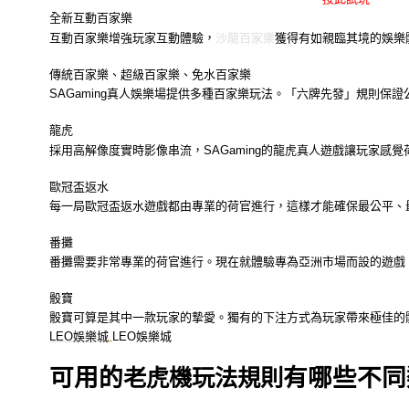
全新互動百家樂
互動百家樂增強玩家互動體驗，
沙龍百家樂
獲得有如親臨其境的娛樂
傳統百家樂、超級百家樂、免水百家樂
SAGaming真人娛樂場提供多種百家樂玩法。「六牌先發」規則保證
龍虎
採用高解像度實時影像串流，SAGaming的龍虎真人遊戲讓玩家感
歐冠盃返水
每一局歐冠盃返水遊戲都由專業的荷官進行，這樣才能確保最公平、
番攤
番攤需要非常專業的荷官進行。現在就體驗專為亞洲市場而設的遊戲
骰寶
骰寶可算是其中一款玩家的摯愛。獨有的下注方式為玩家帶來極佳的
LEO娛樂城
LEO娛樂城
可用的
有哪些不同
老虎機玩法規則