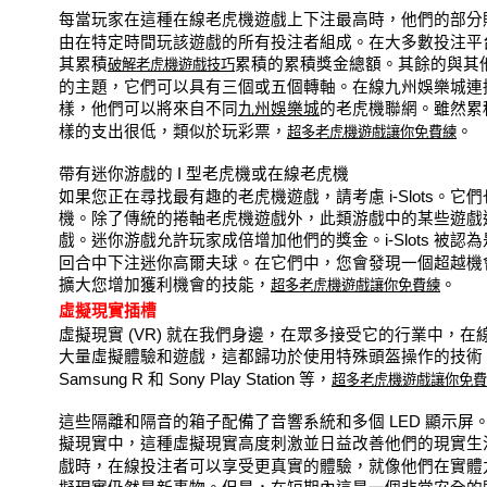
每當玩家在這種在線老虎機遊戲上下注最高時，他們的部分
由在特定時間玩該遊戲的所有投注者組成。在大多數投注平
其累積
累積的累積獎金總額。其餘的與其
破解老虎機遊戲技巧
的主題，它們可以具有三個或五個轉軸。在線九州娛樂城連
樣，他們可以將來自不同
九州娛樂城
的老虎機聯網。雖然累
樣的支出很低，類似於玩彩票，
。
超多老虎機遊戲讓你免費練
帶有迷你游戲的 I 型老虎機或在線老虎機
如果您正在尋找最有趣的老虎機遊戲，請考慮 i-Slots。
機。除了傳統的捲軸老虎機遊戲外，此類游戲中的某些遊戲
戲。迷你游戲允許玩家成倍增加他們的獎金。i-Slots 被
回合中下注迷你高爾夫球。在它們中，您會發現一個超越機
擴大您增加獲利機會的技能，
。
超多老虎機遊戲讓你免費練
虛擬現實插槽
虛擬現實 (VR) 就在我們身邊，在眾多接受它的行業中，
大量虛擬體驗和遊戲，這都歸功於使用特殊頭盔操作的技術，包括 Raz
Samsung R 和 Sony Play Station 等，
超多老虎機遊戲讓你免費
這些隔離和隔音的箱子配備了音響系統和多個 LED 顯示
擬現實中，這種虛擬現實高度刺激並日益改善他們的現實生
戲時，在線投注者可以享受更真實的體驗，就像他們在實體