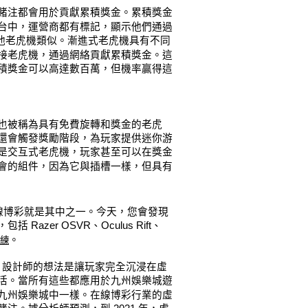
賭注都會用於貢獻累積獎金。累積獎金
台中，運營商都有標記，顯示他們通過
他老虎機類似。漸進式老虎機具有不同
接老虎機，通過網絡貢獻累積獎金。這
積獎金可以高達數百萬，但機率贏得這
它們也被稱為具有免費旋轉和獎金的老虎
還會觸發獎勵階段，為玩家提供迷你游
認為是交互式老虎機，玩家甚至可以在獎金
會的組件，因為它與插槽一樣，但具有
在線博彩就是其中之一。今天，您會發現
er OSVR、Oculus Rift、
。
練
屏。設計師的想法是讓玩家完全沉浸在虛
活。當所有這些都應用於九州娛樂城遊
九州娛樂城中一樣。在線博彩行業的虛