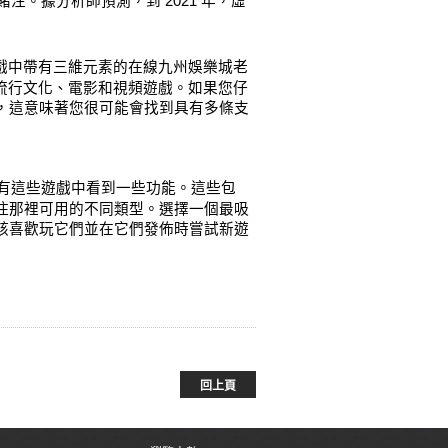
。據分析師預測，到 2021 年，虛
遊戲中帶有三維元素的在線九州娛樂城老
自流行文化、電影和視頻遊戲。如果您仔
，這意味著您很可能會找到具有多條支
有這些遊戲中看到一些功能。這些包
住那裡可用的不同類型。選擇一個最吸
該喜歡玩它們並在它們發佈時嘗試新遊
回上頁