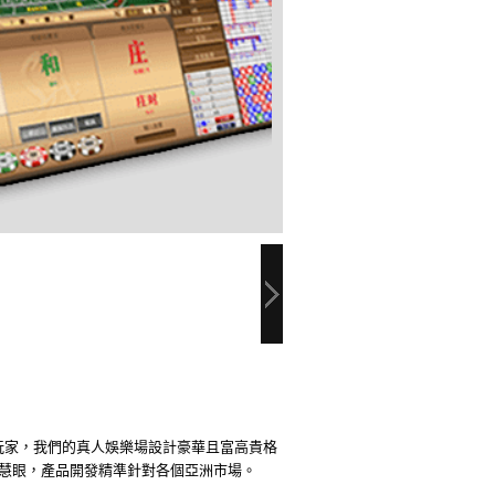
予玩家，我們的真人娛樂場設計豪華且富高貴格
場慧眼，產品開發精準針對各個亞洲市場。