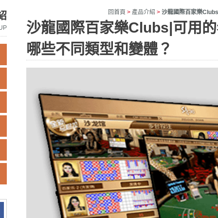
回首頁
>
產品介紹
>
沙龍國際百家樂Clu
紹
沙龍國際百家樂Clubs|可
UP
哪些不同類型和變體？