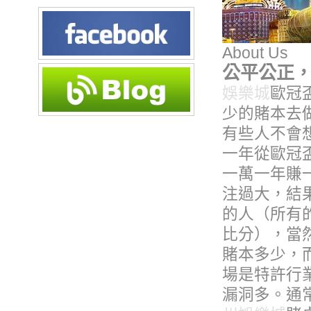
About Us
公平公正
娛樂城
歐冠
少的賭本去
有些人不會
一年從歐冠
一萬一年賺
注過大，結
的人（所有
比分），當
賭本多少，
場是特許行
漏洞多。通