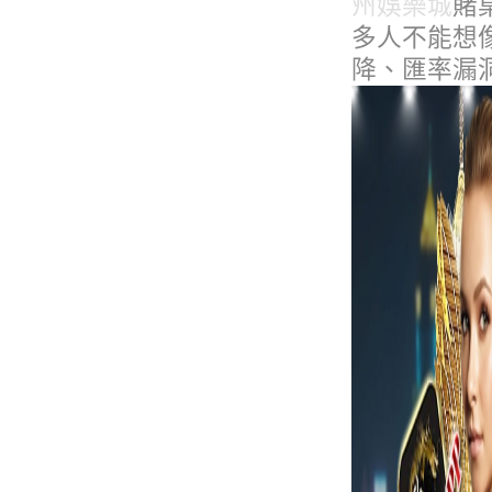
州娛樂城
賭
多人不能想
降、匯率漏