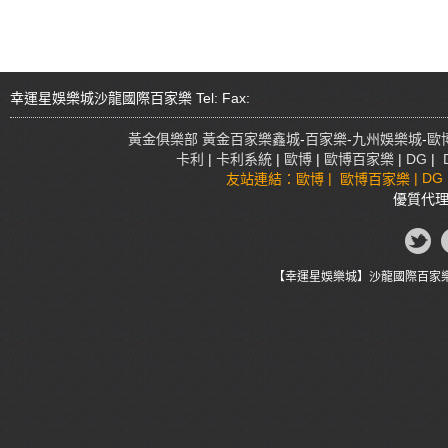
幸運星娛樂城沙龍國際百家樂 Tel: Fax:
黃金俱樂部
黃金
百家樂鑫城
-
百家樂
-
九州娛樂城
-
歐
卡利
|
卡利系統
|
歐博
|
歐博百家樂
|
DG
|
|
|
DG
友站連結：
歐博
歐博百家樂
優質代
【幸運星娛樂城】沙龍國際百家