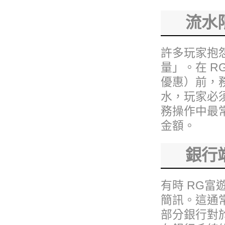
流水
許多玩家抱
量」。在 
優惠）前，務
水，玩家必
務操作中最
金額。
銀行
有時 RG
簡訊。這通常
部分銀行對