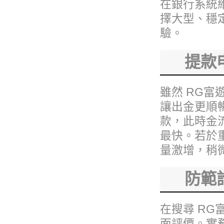
在銀行系統維護
擇大型、穩
驗。
提款
雖然 RG富
讓出金更順
款，此時金
最快。若於
量激增，稍
防範
在搜尋 R
面評價。實