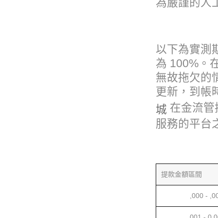
為嚴謹的人工
以下為實測
為 100%
無故拖欠的
更新，到帳
在金流管
城
服務的平台
提款金額區間
,000 - ,0
,001 - 0,