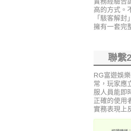
實務經驗告
高的方式。
「駭客解封
擁有一套完
聯繫
RG富遊娛
常，玩家應
服人員能即
正確的使用
實務表現上