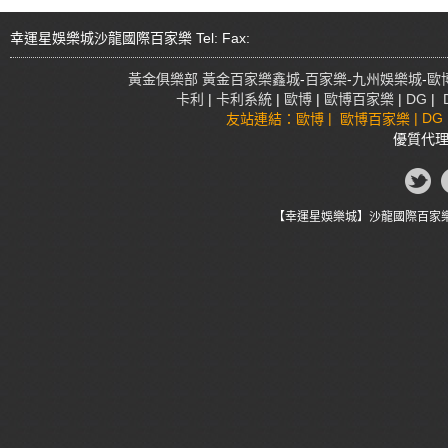
幸運星娛樂城沙龍國際百家樂 Tel: Fax:
黃金俱樂部
黃金
百家樂鑫城
-
百家樂
-
九州娛樂城
-
歐
卡利
|
卡利系統
|
歐博
|
歐博百家樂
|
DG
|
|
|
DG
友站連結：
歐博
歐博百家樂
優質代
【幸運星娛樂城】沙龍國際百家