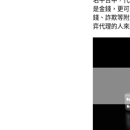
名平台中，代
是金錢，更可
錢、詐欺等附
弈代理的人來