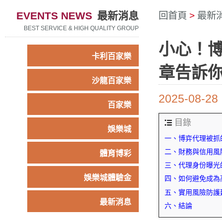
EVENTS NEWS
最新消息
回首頁
>
最新
BEST SERVICE & HIGH QUALITY GROUP
小心！
卡利百家樂
章告訴
沙龍百家樂
2025-08-28
百家樂
目錄
娛樂城
一、博弈代理被抓
二、財務與信用風
體育博彩
三、代理身份曝光
娛樂城體驗金
四、如何避免成為
五、實用風險防護
最新消息
六、結論