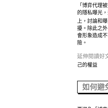
「博弈代理被
的隱私曝光，
上，討論和曝
擾。除此之外
會形象造成不
險。
延伸閱讀好
己的權益
如何避