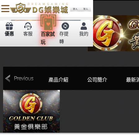
黃金俱樂部推薦
產品介紹
公司簡介
最新
博 鬥