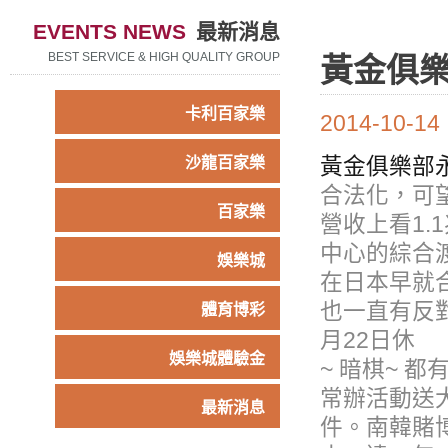
EVENTS NEWS
最新消息
BEST SERVICE & HIGH QUALITY GROUP
黃金俱
卡利百家樂
2014-10-14
黃金俱樂部
沙龍百家樂
合法化，可
百家樂
營收上看1.
中心的綜合
娛樂城
在日本早就
也一直有反
體育博彩
月22日休
娛樂城體驗金
~ 暗棋~ 
常辦活動送大獎
最新消息
件。南韓賭