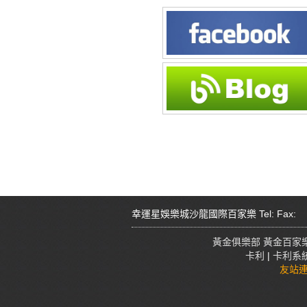
幸運星娛樂城沙龍國際百家樂 Tel: Fax:
黃金俱樂部
黃金
百家
卡利
|
卡利系
友站