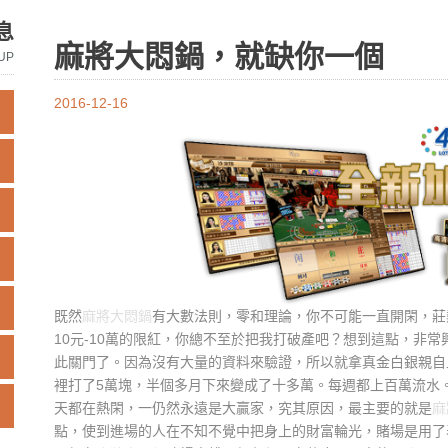
息
麻將大悶鍋，就缺你一個
UP
2016-12-16
既然
麻將大悶鍋
有大數法則，零和理論，你不可能一直開閑，莊
10元-10萬的限紅，你總不至於把我打破產吧？想到這點，非
此關門了。因為沒有大量的資料來驗證，所以就拿真金白銀親自
裡打了5萬塊，半個多月下來變成了十多萬。每週都上百萬流水
天都在熱閑，一仍然永遠是大贏家，究其原因，最主要的就是
麻
點，使到進場的人在不知不覺中把身上的財富輪光，賭場是用了