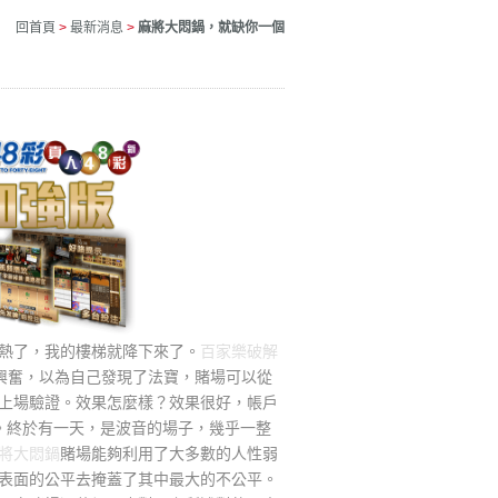
回首頁
>
最新消息
>
麻將大悶鍋，就缺你一個
熱了，我的樓梯就降下來了。
百家樂破解
常興奮，以為自己發現了法寶，賭場可以從
上場驗證。效果怎麼樣？效果很好，帳戶
。終於有一天，是波音的場子，幾乎一整
將大悶鍋
賭場能夠利用了大多數的人性弱
表面的公平去掩蓋了其中最大的不公平。