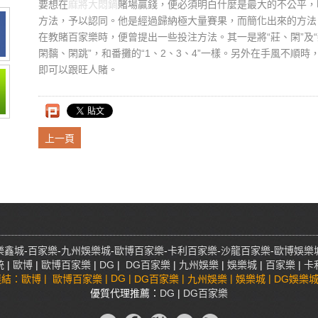
要想在
麻將大悶鍋
賭場贏錢，便必須明白什麼是最大的不公平，
方法，予以認同。他是經過歸納極大量賽果，而簡化出來的方法
在教賭百家樂時，便曾提出一些投注方法。其一是將“莊、閑”及“
閑黐、閑跳”，和番攤的“1、2、3、4”一樣。另外在手風不順時
即可以跟旺人賭。
上一頁
樂鑫城
-
百家樂
-
九州娛樂城
-
歐博百家樂
-
卡利百家樂
-
沙龍百家樂
-
歐博娛樂
統
|
歐博
|
歐博百家樂
|
DG
|
DG百家樂
|
九州娛樂
|
娛樂城
|
百家樂
|
卡
|
|
DG
|
|
|
|
連結：
歐博
歐博百家樂
DG百家樂
九州娛樂
娛樂城
DG娛樂
優質代理推薦：
DG
|
DG百家樂