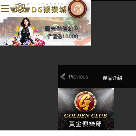
我們
回首頁
黃金俱樂部推薦
產品介紹
博 鬥