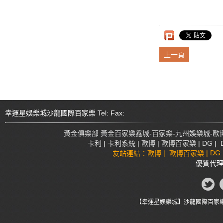
上一頁
幸運星娛樂城沙龍國際百家樂 Tel: Fax:
黃金俱樂部
黃金
百家樂鑫城
-
百家樂
-
九州娛樂城
-
歐
卡利
|
卡利系統
|
歐博
|
歐博百家樂
|
DG
|
|
|
DG
友站連結：
歐博
歐博百家樂
優質代
【幸運星娛樂城】沙龍國際百家