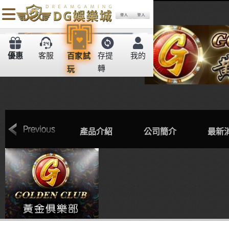
黃金俱樂部推薦
產品介紹
公司簡介
最新
博 鬥