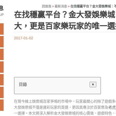
回首頁
>
最新消息
>
在找穩贏平台？金大發娛樂城：
息
在找穩贏平台？金大發娛樂城
UP
大，更是百家樂玩家的唯一選
2017-01-02
目錄
在現今線上娛樂城百家爭鳴的市場中，玩家最關心的除了遊戲多
大發娛樂城不僅是運彩玩家的首選，更因其專注於百家樂及
老虎
一選擇。本文將深入解析金大發娛樂城的核心價值、遊戲特色、