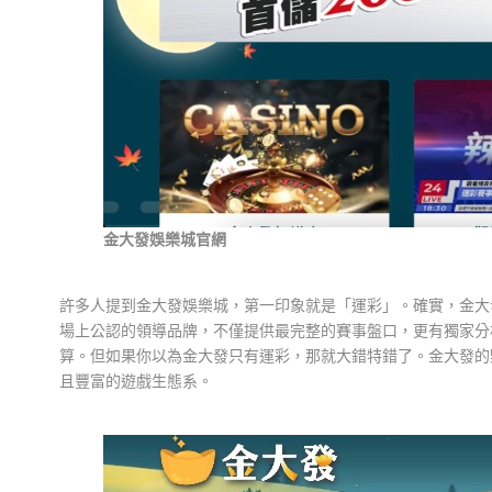
金大發娛樂城官網
許多人提到金大發娛樂城，第一印象就是「運彩」。確實，金大
場上公認的領導品牌，不僅提供最完整的賽事盤口，更有獨家分
算。但如果你以為金大發只有運彩，那就大錯特錯了。金大發的
且豐富的遊戲生態系。