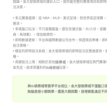
跳躍。金大發娛樂城的運彩入口，提供最完整的賽事資訊和即時
注決策。
• 多元賽事選擇：從 NBA、MLB、美式足球，到世界盃足球
需求。
• 多樣盤口玩法：不只是獨贏盤，還包含讓分盤、大/小分、波
員、角球數），增加娛樂性。
• 即時數據更新：平台與國際數據公司合作，保證資訊準確、
投注策略。
• 穩定的即時投注系統：金大發娛樂城的即時投注反應速度快
機。
• 高額投注上限：相較於其他
，金大發娛樂城在熱門賽事
娛樂城
金充足、追求高獲利的
玩家。
tb娛樂城
與tb娛樂城等競爭平台相比，金大發娛樂城不僅盤口
無論是想小額娛樂，還是大額挑戰，這裡都能滿足不