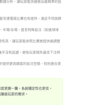
數據分析，讓玩家能快速做出最精準的投
賽，甚至連電競比賽也有提供，滿足不同族群
膽、半場/全場，甚至特殊投注（如進球球
即時性高，讓玩家能依照比賽進程快速調整
，幾乎沒有延遲，避免玩家錯失最佳下注時
中提供更高額度的投注空間，特別適合資
深度更勝一籌，系統穩定性也更佳。
同層級玩家的需求。