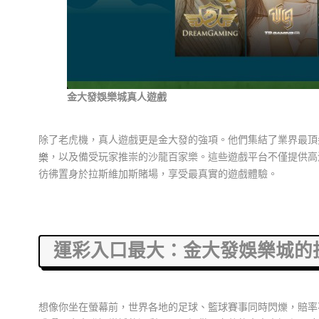
金大發娛樂城真人遊戲
除了老虎機，真人遊戲更是金大發的強項。他們集結了業界最頂
，以及備受玩家推崇的沙龍百家樂。這些遊戲平台不僅提供高
樂
彷彿置身於拉斯維加斯賭場，享受最真實的遊戲體驗。
運彩入口最大：金大發娛樂城的
想像你坐在螢幕前，世界各地的足球、籃球賽事同時閃爍，賠率