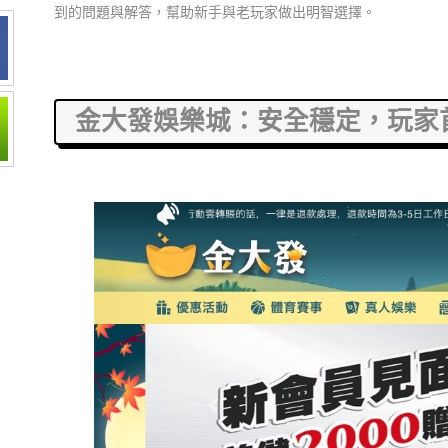
到的問題與解答，幫助新手與老玩家做出明智選擇。
金大發娛樂城：安全穩定，玩家