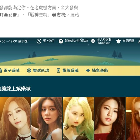
發都能滿足你。在老虎機方面，金大發與
」、「戰神賽特」
，憑藉
老虎機
拜金女帝