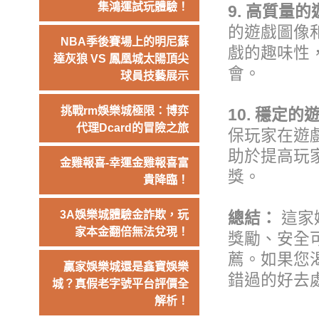
集鴻運試玩體驗！
9.
高質量的
的遊戲圖像
NBA季後賽場上的明尼蘇
戲的趣味性
達灰狼 VS 鳳凰城太陽頂尖
會。
球員技藝展示
挑戰rm娛樂城極限：博弈
10.
穩定的
代理Dcard的冒險之旅
保玩家在遊
助於提高玩
金雞報喜-幸運金雞報喜富
獎。
貴降臨！
3A娛樂城體驗金詐欺，玩
總結：
這家
家本金翻倍無法兌現！
獎勵、安全
薦。如果您
贏家娛樂城還是鑫寶娛樂
錯過的好去
城？真假老字號平台評價全
解析！