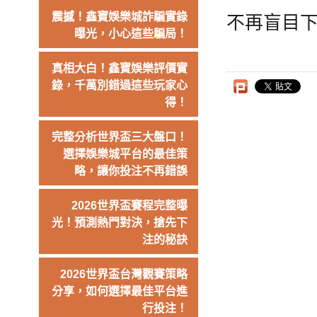
震撼！鑫寶娛樂城詐騙實錄
不再盲目
曝光，小心這些騙局！
真相大白！鑫寶娛樂評價實
錄，千萬別錯過這些玩家心
得！
完整分析世界盃三大盤口！
選擇娛樂城平台的最佳策
略，讓你投注不再錯誤
2026世界盃賽程完整曝
光！預測熱門對決，搶先下
注的秘訣
2026世界盃台灣觀賽策略
分享，如何選擇最佳平台進
行投注！