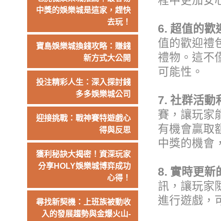
程中更加安
中獎的娛樂城是這家，趕快
去玩！
6.
超
值
的歡
值的歡迎禮
寶島娛樂城換錢攻略：賺錢
禮物。這不
新方式大公開
可能性。
投注精彩人生：深入探討錢
多多娛樂城公司
7.
社群活動
賽，讓玩家
迎接挑戰：戰神賽特遊戲心
有機會贏取
得與反思
中獎的機會
獲利秘訣大揭密！資深玩家
分享HOLY娛樂城博弈成功
8.
實時更新
心得！
訊，讓玩家
進行遊戲，
尋找新契機：上班族被動收
入的發展趨勢與金爆火山-