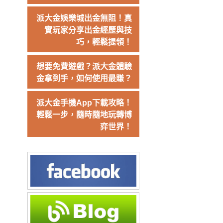
派大金娛樂城出金無阻！真
實玩家分享出金經歷與技
巧，輕鬆提領！
想要免費遊戲？派大金體驗
金拿到手，如何使用最賺？
派大金手機App下載攻略！
輕鬆一步，隨時隨地玩轉博
弈世界！