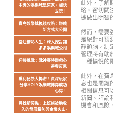
此外，了解
中獎的娛樂城是這家，趕快
略。密切關
去玩！
據做出明智
寶島娛樂城換錢攻略：賺錢
新方式大公開
然而，需要
是絕對可預
投注精彩人生：深入探討錢
靜頭腦，制
多多娛樂城公司
管理將有助
一種愉悅的
迎接挑戰：戰神賽特遊戲心
得與反思
此外，在寶
獲利秘訣大揭密！資深玩家
息也是關鍵
分享HOLY娛樂城博弈成功
相關信息可
心得！
新聞、評論
尋找新契機：上班族被動收
機會和風險
入的發展趨勢與金爆火山-