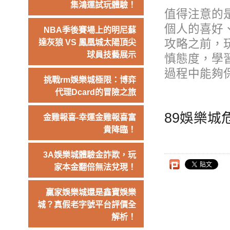
集鴻運試玩體驗！
值得注意的
個人的喜好
NBA季後賽場上的明尼蘇
攻略之前，
達灰狼 VS 鳳凰城太陽頂尖
球員技藝展示
慎態度，學
過程中能夠
挑戰rm娛樂城極限：博弈
代理Dcard的冒險之旅
89娛樂
金雞報喜-幸運金雞報喜富
貴降臨！
3A娛樂城體驗金詐欺，玩
家本金翻倍無法兌現！
贏家娛樂城還是鑫寶娛樂
城？真假老字號平台評價全
解析！