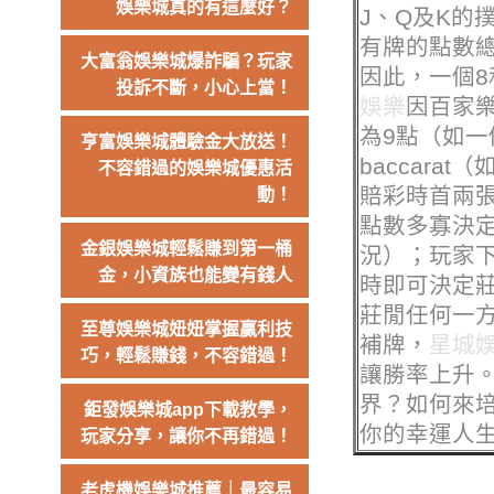
娛樂城真的有這麼好？
J、Q及K的
有牌的點數
大富翁娛樂城爆詐騙？玩家
因此，一個8和
投訴不斷，小心上當！
娛樂
因百家
為9點（如一個
亨富娛樂城體驗金大放送！
baccarat
不容錯過的娛樂城優惠活
賠彩時首兩
動！
點數多寡決
金銀娛樂城輕鬆賺到第一桶
況）；玩家
金，小資族也能變有錢人
時即可決定
莊閒任何一方兩
至尊娛樂城妞妞掌握贏利技
補牌，
星城
巧，輕鬆賺錢，不容錯過！
讓勝率上升
界？如何來
鉅發娛樂城app下載教學，
你的幸運人
玩家分享，讓你不再錯過！
老虎機娛樂城推薦｜最容易