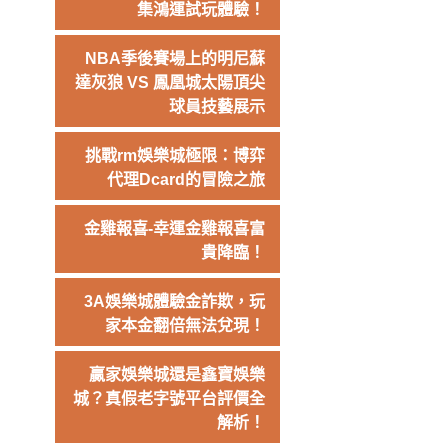
集鴻運試玩體驗！
NBA季後賽場上的明尼蘇
達灰狼 VS 鳳凰城太陽頂尖
球員技藝展示
挑戰rm娛樂城極限：博弈
代理Dcard的冒險之旅
金雞報喜-幸運金雞報喜富
貴降臨！
3A娛樂城體驗金詐欺，玩
家本金翻倍無法兌現！
贏家娛樂城還是鑫寶娛樂
城？真假老字號平台評價全
解析！