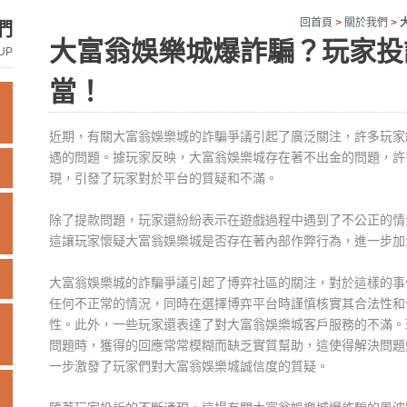
回首頁
>
關於我們
>
們
大富翁娛樂城爆詐騙？玩家投
UP
當！
近期，有關大富翁娛樂城的詐騙爭議引起了廣泛關注，許多玩家
遇的問題。據玩家反映，大富翁娛樂城存在著不出金的問題，許
現，引發了玩家對於平台的質疑和不滿。
除了提款問題，玩家還紛紛表示在遊戲過程中遇到了不公正的情
這讓玩家懷疑大富翁娛樂城是否存在著內部作弊行為，進一步加
大富翁娛樂城的詐騙爭議引起了博弈社區的關注，對於這樣的事
任何不正常的情況，同時在選擇博弈平台時謹慎核實其合法性和
性。此外，一些玩家還表達了對大富翁娛樂城客戶服務的不滿。
問題時，獲得的回應常常模糊而缺乏實質幫助，這使得解決問題
一步激發了玩家們對大富翁娛樂城誠信度的質疑。