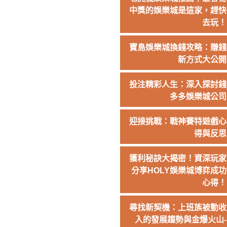
中獎的娛樂城是這家，趕快
去玩！
寶島娛樂城換錢攻略：賺錢
新方式大公開
投注精彩人生：深入探討錢
多多娛樂城公司
迎接挑戰：戰神賽特遊戲心
得與反思
獲利秘訣大揭密！資深玩家
分享HOLY娛樂城博弈成功
心得！
尋找新契機：上班族被動收
入的發展趨勢與金爆火山-