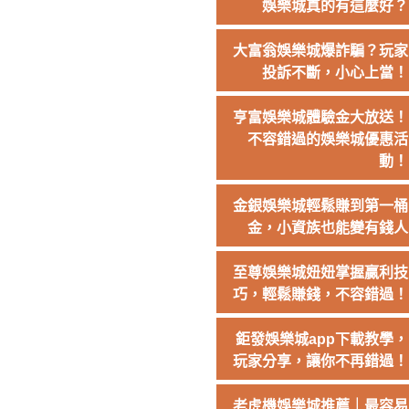
娛樂城真的有這麼好？
大富翁娛樂城爆詐騙？玩家
投訴不斷，小心上當！
亨富娛樂城體驗金大放送！
不容錯過的娛樂城優惠活
動！
金銀娛樂城輕鬆賺到第一桶
金，小資族也能變有錢人
至尊娛樂城妞妞掌握贏利技
巧，輕鬆賺錢，不容錯過！
鉅發娛樂城app下載教學，
玩家分享，讓你不再錯過！
老虎機娛樂城推薦｜最容易