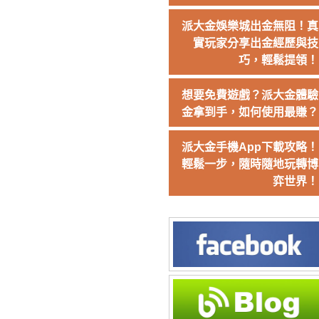
派大金娛樂城出金無阻！真
實玩家分享出金經歷與技
巧，輕鬆提領！
想要免費遊戲？派大金體驗
金拿到手，如何使用最賺？
派大金手機App下載攻略！
輕鬆一步，隨時隨地玩轉博
弈世界！