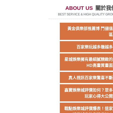
ABOUT US
關於我
BEST SERVICE & HIGH QUALITY GRO
黃金俱樂部推薦博 鬥儲值
區
百家樂玩越多賺越多
星城娛樂擁有最細膩精緻的
HD高畫質畫面
真人視訊百家樂驚喜不斷
鑫寶娛樂城評價如何？眾多
玩家心得大公開
戰點娛樂城評價爆表！這家