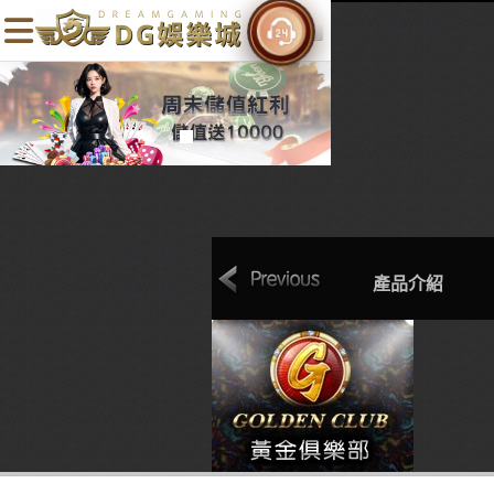
我們
回首頁
黃金俱樂部推薦
產品介紹
博 鬥