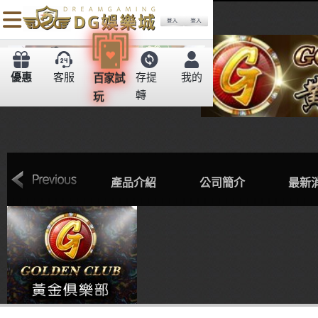
黃金俱樂部推薦
產品介紹
公司簡介
最新
博 鬥