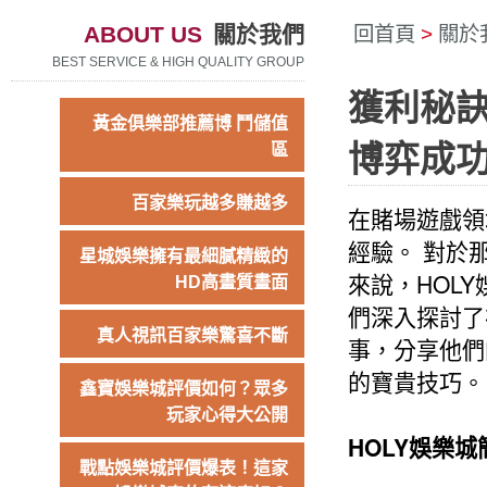
ABOUT US
關於我們
回首頁
>
關於
BEST SERVICE & HIGH QUALITY GROUP
獲利秘訣
黃金俱樂部推薦博 鬥儲值
博弈成
區
百家樂玩越多賺越多
在賭場遊戲領
經驗。 對於
星城娛樂擁有最細膩精緻的
來說，HOL
HD高畫質畫面
們深入探討了
真人視訊百家樂驚喜不斷
事，分享他們
的寶貴技巧。
鑫寶娛樂城評價如何？眾多
玩家心得大公開
HOLY娛樂城
戰點娛樂城評價爆表！這家