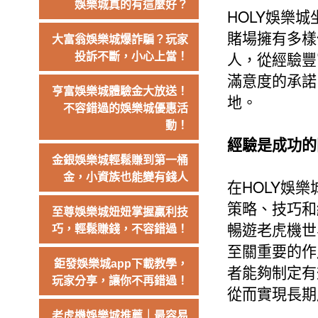
娛樂城真的有這麼好？
HOLY娛樂
賭場擁有多樣
大富翁娛樂城爆詐騙？玩家
人，從經驗豐
投訴不斷，小心上當！
滿意度的承諾
亨富娛樂城體驗金大放送！
地。
不容錯過的娛樂城優惠活
動！
經驗是成功的
金銀娛樂城輕鬆賺到第一桶
金，小資族也能變有錢人
在HOLY娛
策略、技巧和
至尊娛樂城妞妞掌握贏利技
暢遊老虎機世
巧，輕鬆賺錢，不容錯過！
至關重要的作
鉅發娛樂城app下載教學，
者能夠制定有
玩家分享，讓你不再錯過！
從而實現長期
老虎機娛樂城推薦｜最容易