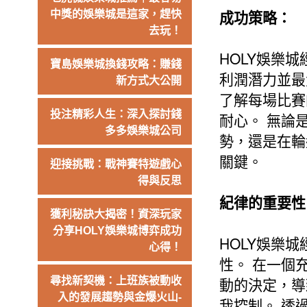
成功策略：
中獎的娛樂城是這家，趕快
去玩！
HOLY娛樂
寶島娛樂城換錢攻略：賺錢
利潤潛力並最
新方式大公開
了解每場比賽
投注精彩人生：深入探討錢
耐心。 無論
多多娛樂城公司
勢，還是在輪
關鍵。
迎接挑戰：戰神賽特遊戲心
得與反思
紀律的重要性
獲利秘訣大揭密！資深玩家
分享HOLY娛樂城博弈成功
HOLY娛樂
心得！
性。 在一個
動的決定，導
尋找新契機：上班族被動收
入的發展趨勢與金爆火山-
我控制。 透