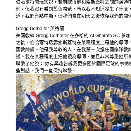
伯哈爾特開玩笑說，賽前歐博他和索斯蓋特之間的溝通中斷了
他，但我沒有看到藍色勾號，所以我不知道發生了什麼
道。我們有點中斷，但我們會在明天之後恢復我們的關
Gregg Berhalter 英格蘭
美國教練 Gregg Berhalter 在多哈的 Al Gharaf
之後，伯哈爾特透露索斯蓋特在某種程度上是他的導師
國教練說。他是我尊敬的人，在我第一次擔任國家隊教
議。我在某種程度上把他視為導師，並且非常尊重他所
聯繫了他說：'你有興趣告訴我更多關於國際足球的事情
些對話，我們一直保持聯繫。