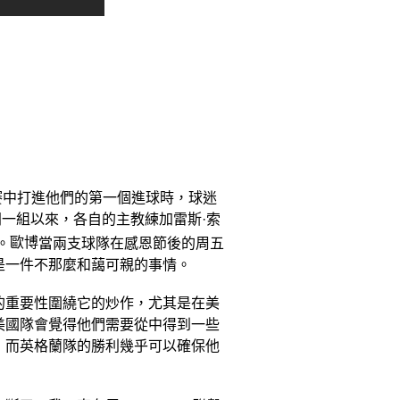
比賽中打進他們的第一個進球時，球迷
同一組以來，各自的主教練加雷斯·索
歐博
。
當兩支球隊在感恩節後的周五
是一件不那麼和藹可親的事情。
的重要性圍繞它的炒作，尤其是在美
美國隊會覺得他們需要從中得到一些
，而英格蘭隊的勝利幾乎可以確保他