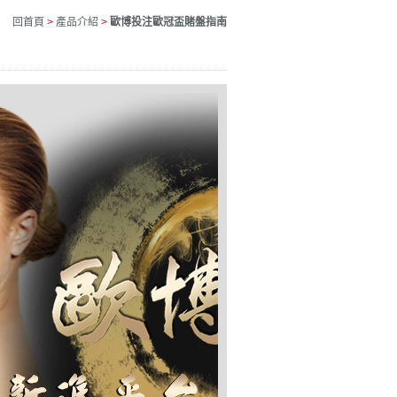
回首頁
>
產品介紹
>
歐博投注歐冠盃賭盤指南