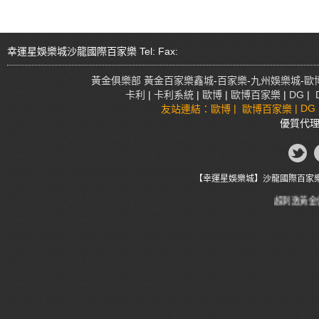
幸運星娛樂城沙龍國際百家樂 Tel: Fax:
黃金俱樂部
黃金
百家樂鑫城
-
百家樂
-
九州娛樂城
-
歐
卡利
|
卡利系統
|
歐博
|
歐博百家樂
|
DG
|
|
|
DG
友站連結：
歐博
歐博百家樂
優質代
【幸運星娛樂城】沙龍國際百家
超刺激黃金俱