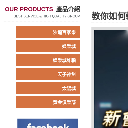
OUR PRODUCTS
產品介紹
教你如何
BEST SERVICE & HIGH QUALITY GROUP
沙龍百家樂
娛樂城
娛樂城詐騙
天子神州
太陽城
黃金俱樂部